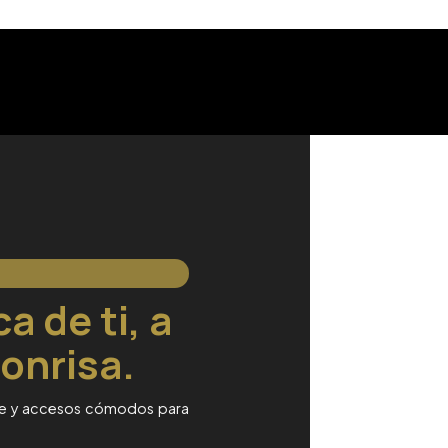
a de ti, a
onrisa.
ibre y accesos cómodos para