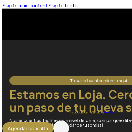
Skip to main content
Skip to footer
Tu salud bucal comienza aquí
Estamos en Loja. Cerc
un paso de tu nueva s
Inicio
Conóceme
Servicios
Contacto
Nos encuentras fácilmente a nivel de calle, con parqueo l
todos. ¡Visítanos y déjanos cuidar de tu sonrisa!
Agendar consulta