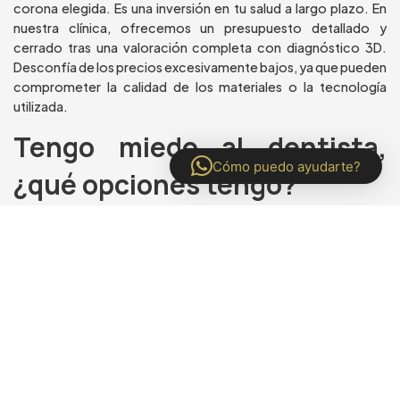
corona elegida. Es una inversión en tu salud a largo plazo. En
nuestra clínica, ofrecemos un presupuesto detallado y
cerrado tras una valoración completa con diagnóstico 3D.
Desconfía de los precios excesivamente bajos, ya que pueden
comprometer la calidad de los materiales o la tecnología
utilizada.
Tengo miedo al dentista,
Cómo puedo ayudarte?
¿qué opciones tengo?
Entendemos perfectamente la ansiedad dental. La
Implantología 4.0, al ser más rápida y menos invasiva, ya
reduce mucho el estrés. Además, en la clínica del Dr. Carlos
Gualán en Loja, creamos un ambiente de confianza y calma.
Para casos de mayor ansiedad, podemos valorar opciones
como la sedación consciente para que tu experiencia sea
completamente relajada y confortable.
¿Tienes más preguntas?