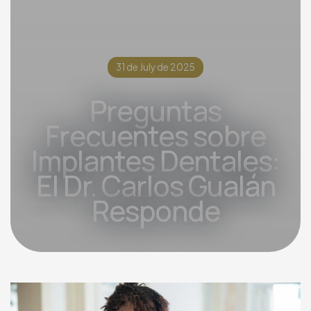
31 de July de 2025
Preguntas
Frecuentes sobre
Implantes Dentales:
El Dr. Carlos Gualán
Responde